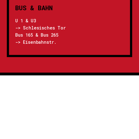
BUS & BAHN
U 1 & U3
-> Schlesisches Tor
Bus 165 & Bus 265
-> Eisenbahnstr.